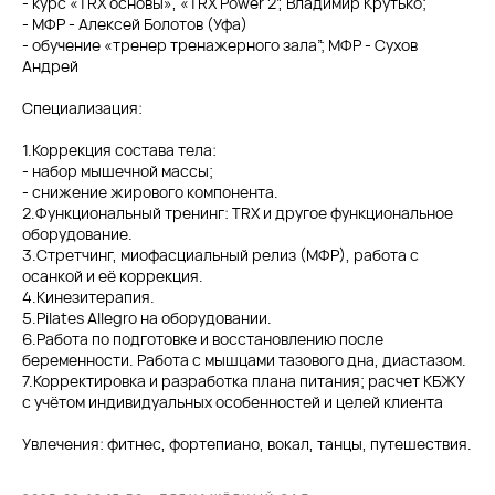
- курс «TRX основы», «TRX Power 2”, Владимир Крутько;
- МФР - Алексей Болотов (Уфа)
- обучение «тренер тренажерного зала”; МФР - Сухов
Андрей
Специализация:
1.Коррекция состава тела:
- набор мышечной массы;
- снижение жирового компонента.
2.Функциональный тренинг: TRX и другое функциональное
оборудование.
3.Стретчинг, миофасциальный релиз (МФР), работа с
осанкой и её коррекция.
4.Кинезитерапия.
5.Pilates Allegro на оборудовании.
6.Работа по подготовке и восстановлению после
беременности. Работа с мышцами тазового дна, диастазом.
7.Корректировка и разработка плана питания; расчет КБЖУ
с учётом индивидуальных особенностей и целей клиента
Увлечения: фитнес, фортепиано, вокал, танцы, путешествия.