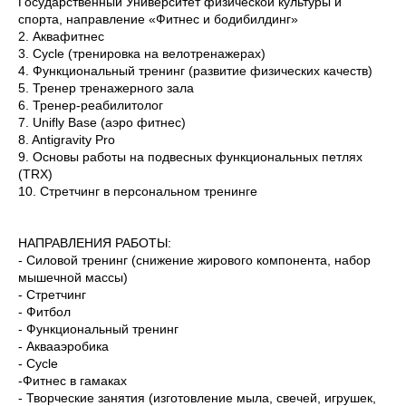
Государственный Университет физической культуры и
спорта, направление «Фитнес и бодибилдинг»
2. Аквафитнес
3. Cycle (тренировка на велотренажерах)
4. Функциональный тренинг (развитие физических качеств)
5. Тренер тренажерного зала
6. Тренер-реабилитолог
7. Unifly Base (аэро фитнес)
8. Antigravity Pro
9. Основы работы на подвесных функциональных петлях
(TRX)
10. ⁠Стретчинг в персональном тренинге
НАПРАВЛЕНИЯ РАБОТЫ:
- Силовой тренинг (снижение жирового компонента, набор
мышечной массы)
- Стретчинг
- Фитбол
- Функциональный тренинг
- Аквааэробика
- Cycle
-Фитнес в гамаках
- Творческие занятия (изготовление мыла, свечей, игрушек,