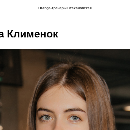
Orange-тренеры Стахановская
а Клименок