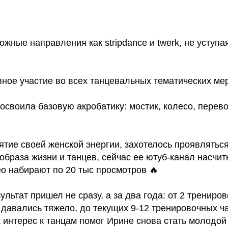
ожные направления как stripdance и twerk, не уступ
вное участие во всех танцевальных тематических ме
 освоила базовую акробатику: мостик, колесо, перево
тие своей женской энергии, захотелось проявляться
образа жизни и танцев, сейчас ее ютуб-канал насчи
о набирают по 20 тыс просмотров 🔥
ультат пришел не сразу, а за два года: от 2 трениро
давались тяжело, до текущих 9-12 тренировочных ча
к интерес к танцам помог Ирине снова стать молодой