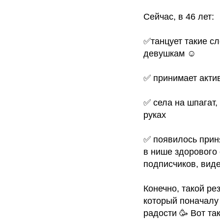
Сейчас, в 46 лет:
✅танцует такие сл
девушкам ☺️
✅ принимает акти
✅ села на шпагат,
руках
✅ появилось приня
в нише здорового 
подписчиков, виде
Конечно, такой рез
который поначалу 
радости 🥳 Вот та