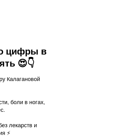
то цифры в
ять 😍👇
ру Калагановой
ти, боли в ногах,
с.
без лекарств и
я ⚡️