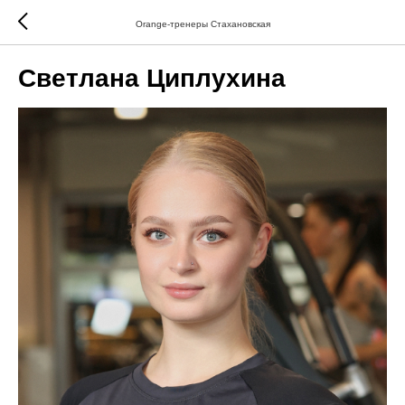
Orange-тренеры Стахановская
Светлана Циплухина