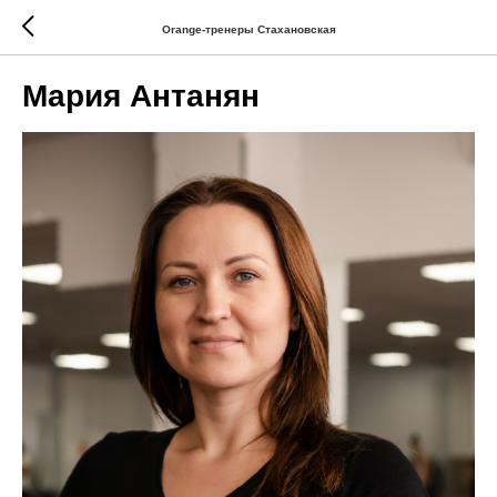
Orange-тренеры Стахановская
Мария Антанян